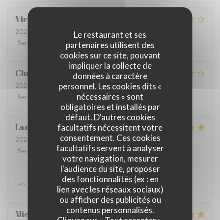
Viridiana
B
2026-06-18
- 19:30 - Couverts 4
Le restaurant et ses
Service
:
3
/5
Ambiance
:
3
/5
Cuisine
:
3
/5
Qualité / Prix
:
3
/5
partenaires utilisent des
cookies sur ce site, pouvant
impliquer la collecte de
Christelle
F
données à caractère
personnel. Les cookies dits «
2026-07-01
- 19:00 - Couverts 4
nécessaires » sont
Service
:
5
/5
Ambiance
:
5
/5
Cuisine
:
5
/5
Qualité / Prix
:
5
/5
obligatoires et installés par
défaut. D'autres cookies
Laura
V
facultatifs nécessitent votre
consentement. Ces cookies
2026-06-26
- 21:30 - Couverts 2
facultatifs servent à analyser
Service
:
5
/5
Ambiance
:
5
/5
Cuisine
:
5
/5
Qualité / Prix
:
5
/5
votre navigation, mesurer
l'audience du site, proposer
des fonctionnalités (ex : en
Les tacos sont vraiment bon. Excellent service!
lien avec les réseaux sociaux)
ou afficher des publicités ou
contenus personnalisés.
Michael
H