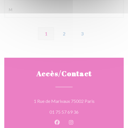
M
1
2
3
Accès/Contact
((ouvre une nouve
1 Rue de Marivaux 75002 Paris
01 75 57 69 36
Facebook ((ouvre une nouvelle 
Instagram ((ouvre une nou