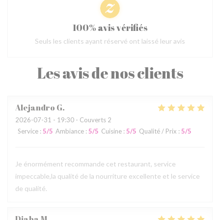
100% avis vérifiés
Seuls les clients ayant réservé ont laissé leur avis
Les avis de nos clients
Alejandro
G
2026-07-31
- 19:30 - Couverts 2
Service
:
5
/5
Ambiance
:
5
/5
Cuisine
:
5
/5
Qualité / Prix
:
5
/5
Je énormément recommande cet restaurant, service
impeccable,la qualité de la nourriture excellente et le service
de qualité.
Djaba
M