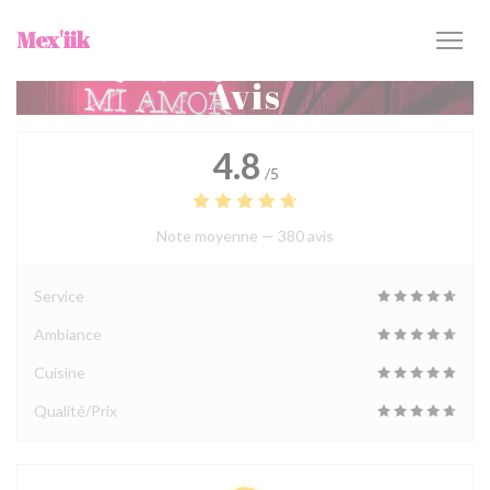
Personnalisation de vos choix en matière de cookies
Mex'iik
Avis
4.8
/5
Note moyenne —
380 avis
Service
Ambiance
Cuisine
Qualité/Prix