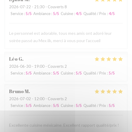
2026-07-22
- 21:30 - Couverts 8
Service
:
5
/5
Ambiance
:
5
/5
Cuisine
:
4
/5
Qualité / Prix
:
4
/5
Le personnel est adorable, tous mes amis ont adoré leur
soirée passé au Mex iik, merci à vous pour l’accueil
Léo
G
2026-06-30
- 19:00 - Couverts 2
Service
:
5
/5
Ambiance
:
5
/5
Cuisine
:
5
/5
Qualité / Prix
:
5
/5
Bruno
M
2026-07-02
- 12:00 - Couverts 2
Service
:
5
/5
Ambiance
:
5
/5
Cuisine
:
5
/5
Qualité / Prix
:
5
/5
Excellente cuisine méxicaine. Excellent rapport qualité/prix !