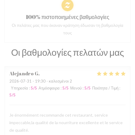
100% πιστοποιημένες βαθμολογίες
Οι πελάτες μας που έκαναν κράτηση έδωσαν τη βαθμολογία
τους
Οι βαθμολογίες πελατών μας
Alejandro
G
2026-07-31
- 19:30 - καλεσμένοι 2
Υπηρεσία
:
5
/5
Ατμόσφαιρα
:
5
/5
Μενού
:
5
/5
Ποιότητα / Τιμή
:
5
/5
Je énormément recommande cet restaurant, service
impeccable,la qualité de la nourriture excellente et le service
de qualité.