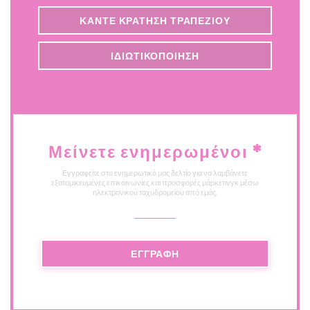
ΚΆΝΤΕ ΚΡΆΤΗΣΗ ΤΡΑΠΕΖΙΟΎ
ΙΔΙΩΤΙΚΟΠΟΊΗΣΗ
Μείνετε ενημερωμένοι
*
Εγγραφείτε στο ενημερωτικό μας δελτίο για να λαμβάνετε
εξατομικευμένες επικοινωνίες και προσφορές μάρκετινγκ μέσω
ηλεκτρονικού ταχυδρομείου από εμάς.
ΕΓΓΡΑΦΉ