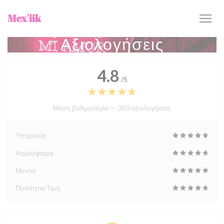
Πίνακας διαχείρισης "Μπισκότων" (Cookies)
Mex'iik
Αξιολογήσεις
4.8
/5
Μέση βαθμολογία —
380 αξιολογήσεις
Υπηρεσία
Ατμόσφαιρα
Μενού
Ποιότητα/Τιμή