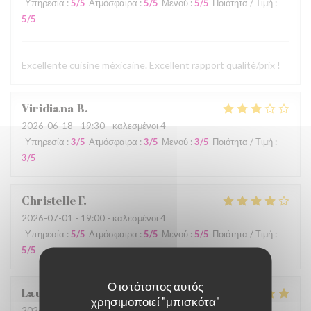
Υπηρεσία
:
5
/5
Ατμόσφαιρα
:
5
/5
Μενού
:
5
/5
Ποιότητα / Τιμή
:
5
/5
Excellente cuisine méxicaine. Excellent rapport qualité/prix !
Viridiana
B
2026-06-18
- 19:30 - καλεσμένοι 4
Υπηρεσία
:
3
/5
Ατμόσφαιρα
:
3
/5
Μενού
:
3
/5
Ποιότητα / Τιμή
:
3
/5
Christelle
F
2026-07-01
- 19:00 - καλεσμένοι 4
Υπηρεσία
:
5
/5
Ατμόσφαιρα
:
5
/5
Μενού
:
5
/5
Ποιότητα / Τιμή
:
5
/5
Ο ιστότοπος αυτός
Laura
V
χρησιμοποιεί "μπισκότα"
2026-06-26
- 21:30 - καλεσμένοι 2