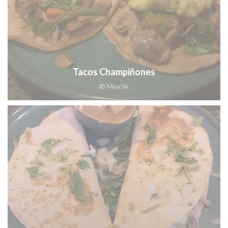
Tacos Champiñones
© Mex'iik