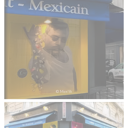
© Mex'iik