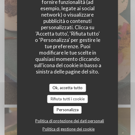
fornire funzionalità (ad
esempio, legate ai social
network) o visualizzare
pubblicità o contenuti
personalizzati. Clicca su
'Accetta tutto', 'Rifiuta tutto'
o 'Personalizza' per gestire le
tue preferenze. Puoi
modificare le tue scelte in
qualsiasi momento cliccando
sull'icona del cookie in basso a
sinistra delle pagine del sito.
Tacos Barbacoa, Carnitas y Cochinita Pibil
Ok, accetta tutto
© Mex'iik
Rifiuta tutti i cookie
Personalizza
Politica di protezione dei dati personali
Politica di gestione dei cookie