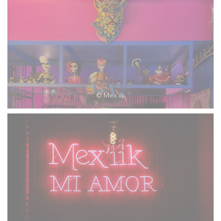
© Mex'iik