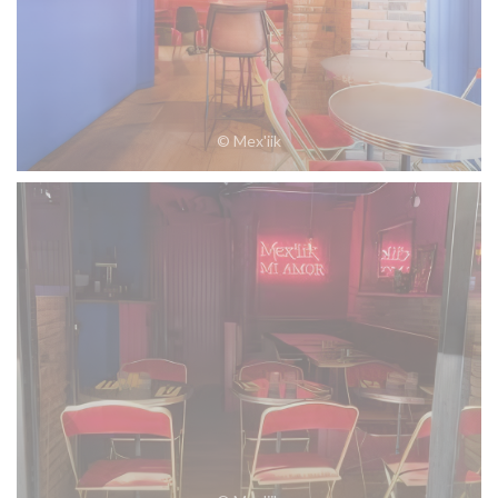
© Mex'iik