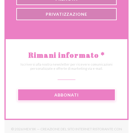
PRIVATIZZAZIONE
Rimani informato
*
Iscriversi alla nostra newsletter per ricevere comunicazioni
personalizzate e offerte di marketing via e-mail.
ABBONATI
© 2026 MEX'IIK — CREAZIONE DEL SITO INTERNET RISTORANTE CON