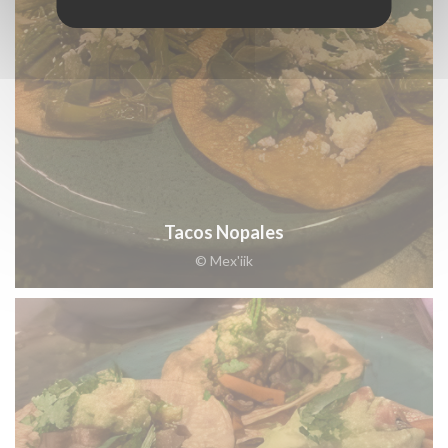
Tacos Nopales
© Mex'iik