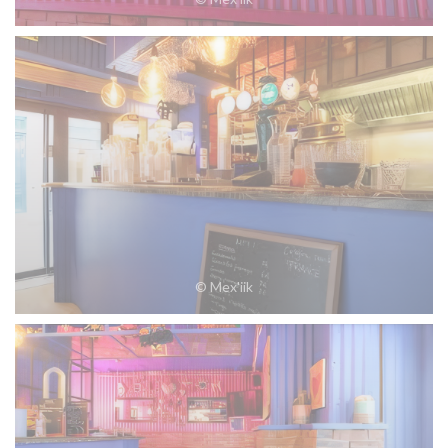
© Mex'iik