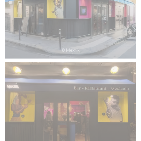
© Mex'iik