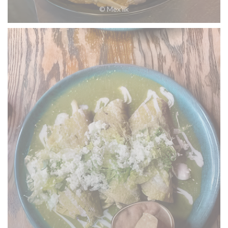
© Mex'iik