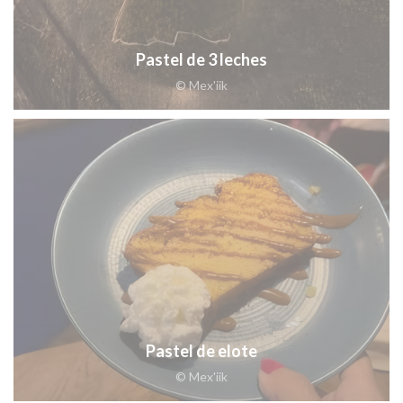
Pastel de 3 leches
© Mex'iik
Pastel de elote
© Mex'iik