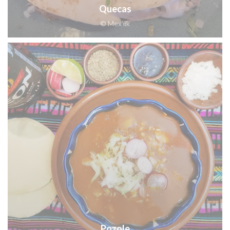
Quecas
© Mex'iik
Pozole