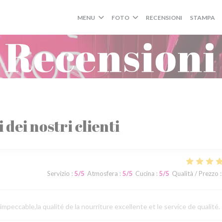
MENU
FOTO
RECENSIONI
STAMPA
Recensioni
i dei nostri clienti
Servizio
:
5
/5
Atmosfera
:
5
/5
Cucina
:
5
/5
Qualità / Prezzo
:
eccable,la qualité de la nourriture excellente et le service de qualité.