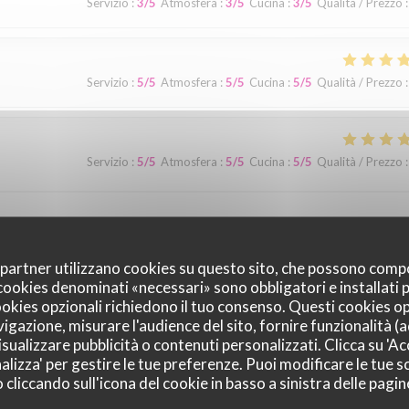
Servizio
:
3
/5
Atmosfera
:
3
/5
Cucina
:
3
/5
Qualità / Prezzo
:
Servizio
:
5
/5
Atmosfera
:
5
/5
Cucina
:
5
/5
Qualità / Prezzo
:
Servizio
:
5
/5
Atmosfera
:
5
/5
Cucina
:
5
/5
Qualità / Prezzo
:
oi partner utilizzano cookies su questo sito, che possono comp
I cookies denominati «necessari» sono obbligatori e installati
Servizio
:
5
/5
Atmosfera
:
5
/5
Cucina
:
5
/5
Qualità / Prezzo
:
cookies opzionali richiedono il tuo consenso. Questi cookies o
vigazione, misurare l'audience del sito, fornire funzionalità (
sualizzare pubblicità o contenuti personalizzati. Clicca su 'Acc
alizza' per gestire le tue preferenze. Puoi modificare le tue sc
 San Luis Potosi, recomendado 1000%
liccando sull'icona del cookie in basso a sinistra delle pagine