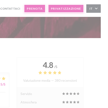
CONTATTACI
PRENOTA
PRIVATIZZAZIONE
IT
4.8
/5
Valutazione media —
380 recensioni
5
/5
Servizio
Atmosfera