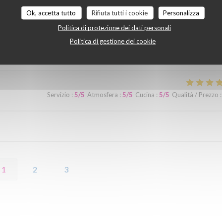
Ok, accetta tutto
Rifiuta tutti i cookie
Personalizza
Servizio
:
5
/5
Atmosfera
:
5
/5
Cucina
:
5
/5
Qualità / Prezzo
:
Politica di protezione dei dati personali
Politica di gestione dei cookie
do.
Servizio
:
5
/5
Atmosfera
:
5
/5
Cucina
:
5
/5
Qualità / Prezzo
:
1
2
3