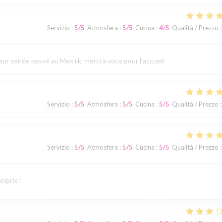
Servizio
:
5
/5
Atmosfera
:
5
/5
Cucina
:
4
/5
Qualità / Prezzo
:
ur soirée passé au Mex iik, merci à vous pour l’accueil
Servizio
:
5
/5
Atmosfera
:
5
/5
Cucina
:
5
/5
Qualità / Prezzo
:
Servizio
:
5
/5
Atmosfera
:
5
/5
Cucina
:
5
/5
Qualità / Prezzo
:
é/prix !