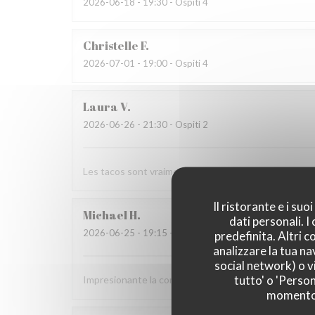
2026-06-18
- 19:30 - Ospiti 4
Christelle
F
2026-07-01
- 19:00 - Ospiti 4
Laura
V
2026-06-26
- 21:30 - Ospiti 2
Les tacos sont vraiment bon. Excellent service!
Il ristorante e i su
Michael
H
dati personali. 
2026-06-25
- 19:15 - Ospiti 3
predefinita. Altri 
analizzare la tua na
social network) o vi
tutto' o 'Person
Impresionante la comida mexicana, sobre todo la de
momento c