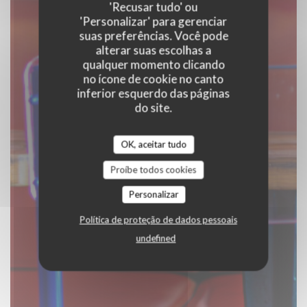
'Recusar tudo' ou
'Personalizar' para gerenciar
RESERVAR UMA MESA
suas preferências. Você pode
alterar suas escolhas a
qualquer momento clicando
no ícone de cookie no canto
inferior esquerdo das páginas
do site.
OK, aceitar tudo
Proíbe todos cookies
Personalizar
Política de proteção de dados pessoais
undefined