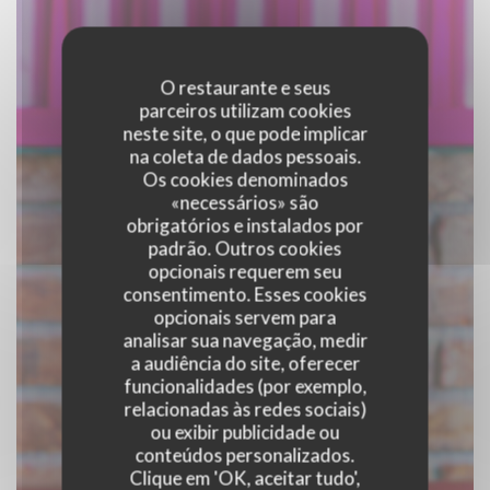
O restaurante e seus
parceiros utilizam cookies
neste site, o que pode implicar
na coleta de dados pessoais.
Os cookies denominados
«necessários» são
obrigatórios e instalados por
padrão. Outros cookies
opcionais requerem seu
consentimento. Esses cookies
opcionais servem para
analisar sua navegação, medir
a audiência do site, oferecer
funcionalidades (por exemplo,
relacionadas às redes sociais)
Mex'iik
ou exibir publicidade ou
conteúdos personalizados.
Clique em 'OK, aceitar tudo',
|
PARIS