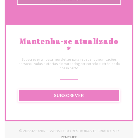
Mantenha-se atualizado
*
Subscrever a nossa newsletter para receber comunicações
personalizadas e ofertas de marketing por correio eletrónico da
nossa parte.
SUBSCREVER
© 2026 MEX'IIK — WEBSITE DO RESTAURANTE CRIADO POR
((ABRE NUMA NOVA JANELA))
ZENCHEF