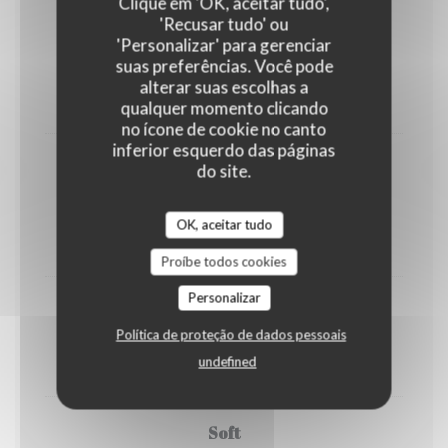
Clique em 'OK, aceitar tudo',
'Recusar tudo' ou
Soda
'Personalizar' para gerenciar
Coca-Cola Coca-Zero Orangina
suas preferências. Você pode
5,00 EUR
alterar suas escolhas a
qualquer momento clicando
33cl
no ícone de cookie no canto
inferior esquerdo das páginas
Sangría Señorial
do site.
Soda mexicaine à base de raisin
OK, aceitar tudo
5,00 EUR
33cl
Proíbe todos cookies
Personalizar
Agua Fresca
Política de proteção de dados pessoais
Eau parfumée fait maison
undefined
5,00 EUR
Soft