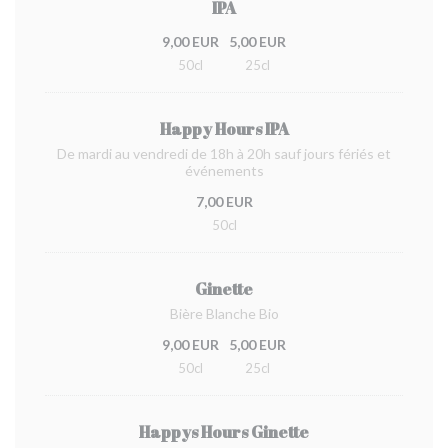
IPA
9,00 EUR
5,00 EUR
50cl
25cl
Happy Hours IPA
De mardi au vendredi de 18h à 20h sauf jours fériés et
événements
7,00 EUR
50cl
Ginette
Bière Blanche Bio
9,00 EUR
5,00 EUR
50cl
25cl
Happys Hours Ginette