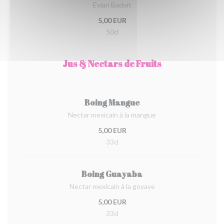
Evian Badoit
5,00 EUR
50cl
Jus & Nectars de Fruits
Boing Mangue
Nectar mexicain à la mangue
5,00 EUR
33cl
Boing Guayaba
Nectar mexicain à la goyave
5,00 EUR
33cl