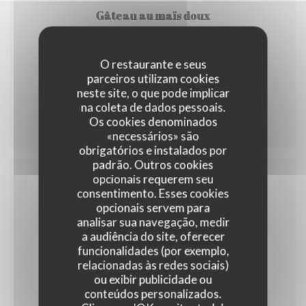
Gâteau au maïs doux
6,50 EUR
O restaurante e seus
parceiros utilizam cookies
Flan noix de coco
neste site, o que pode implicar
6,50 EUR
na coleta de dados pessoais.
Os cookies denominados
«necessários» são
obrigatórios e instalados por
padrão. Outros cookies
opcionais requerem seu
consentimento. Esses cookies
Boissons
opcionais servem para
analisar sua navegação, medir
a audiência do site, oferecer
funcionalidades (por exemplo,
relacionadas às redes sociais)
Boissons fraîches sans alcool
ou exibir publicidade ou
conteúdos personalizados.