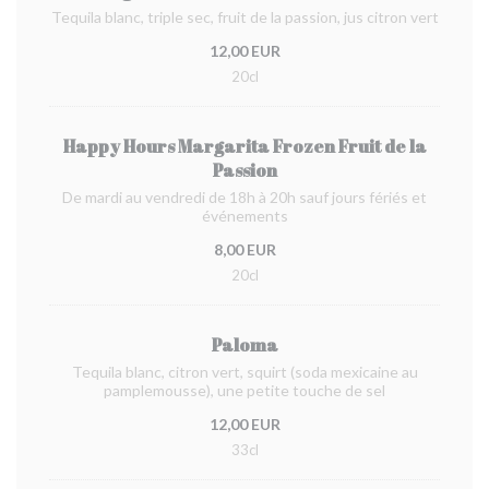
Tequila blanc, triple sec, fruit de la passion, jus citron vert
12,00 EUR
20cl
Happy Hours Margarita Frozen Fruit de la
Passion
De mardi au vendredi de 18h à 20h sauf jours fériés et
événements
8,00 EUR
20cl
Paloma
Tequila blanc, citron vert, squirt (soda mexicaine au
pamplemousse), une petite touche de sel
12,00 EUR
33cl