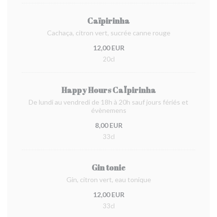
Caïpirinha
Cachaça, citron vert, sucrée canne rouge
12,00 EUR
20cl
Happy Hours CaÏpirinha
De lundi au vendredi de 18h à 20h sauf jours fériés et
évènemens
8,00 EUR
33cl
Gin tonic
Gin, citron vert, eau tonique
12,00 EUR
33cl