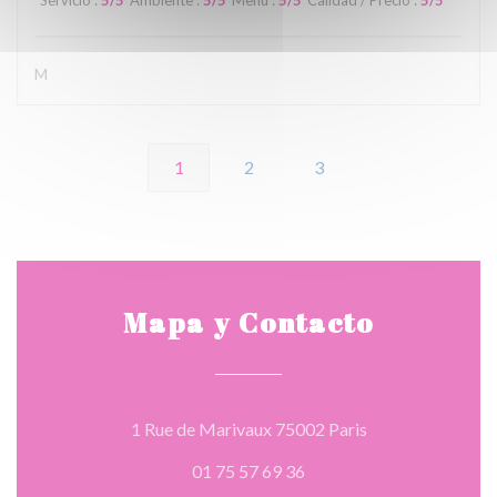
Servicio
:
5
/5
Ambiente
:
5
/5
Menú
:
5
/5
Calidad / Precio
:
5
/5
M
1
2
3
Mapa y Contacto
((abre en una nue
1 Rue de Marivaux 75002 Paris
01 75 57 69 36