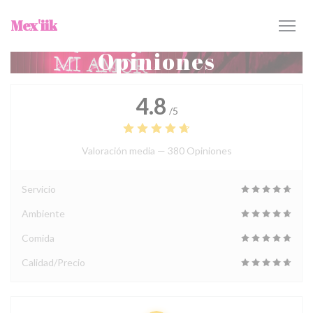
Personalización de sus opciones de cookies
Mex'iik
Opiniones
4.8
/5
Valoración media —
380 Opiniones
Servicio
Ambiente
Comida
Calidad/Precio