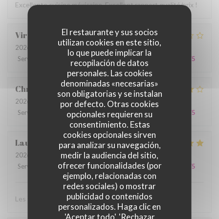
Excellente cuisine méxicaine. Excellent rapport qualité/prix !
El restaurante y sus socios
Viridiana
B
utilizan cookies en este sitio,
2026-06-18
- 19:30 - Invitados 4
lo que puede implicar la
Servicio
:
3
/5
Ambiente
:
3
/5
Menú
:
3
/5
Calidad / Precio
:
3
/5
recopilación de datos
personales. Las cookies
denominadas «necesarias»
Christelle
F
son obligatorias y se instalan
2026-07-01
- 19:00 - Invitados 4
por defecto. Otras cookies
Servicio
:
5
/5
Ambiente
:
5
/5
Menú
:
5
/5
Calidad / Precio
:
5
/5
opcionales requieren su
consentimiento. Estas
cookies opcionales sirven
Laura
V
para analizar su navegación,
medir la audiencia del sitio,
2026-06-26
- 21:30 - Invitados 2
ofrecer funcionalidades (por
Servicio
:
5
/5
Ambiente
:
5
/5
Menú
:
5
/5
Calidad / Precio
:
5
/5
ejemplo, relacionadas con
redes sociales) o mostrar
publicidad o contenidos
Les tacos sont vraiment bon. Excellent service!
personalizados. Haga clic en
'Aceptar todo', 'Rechazar