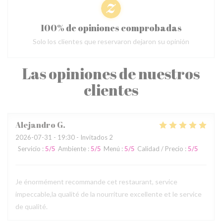
100% de opiniones comprobadas
Solo los clientes que reservaron dejaron su opinión
Las opiniones de nuestros
clientes
Alejandro
G
2026-07-31
- 19:30 - Invitados 2
Servicio
:
5
/5
Ambiente
:
5
/5
Menú
:
5
/5
Calidad / Precio
:
5
/5
Je énormément recommande cet restaurant, service
impeccable,la qualité de la nourriture excellente et le service
de qualité.