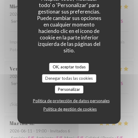
todo' o 'Personalizar' para
Michael
H
gestionar sus preferencias.
2026-06-25
- 19:15 - Invitados 3
Puede cambiar sus opciones
Servicio
:
5
/5
Ambiente
:
5
/5
Menú
:
5
/5
Calidad / Precio
:
5
/5
en cualquier momento
haciendo clic en el icono de
cookie en la parte inferior
Impresionante la comida mexicana, sobre todo la de San Luis
izquierda de las páginas del
Potosi, recomendado 1000%
sitio.
OK, aceptar todas
Veronica
G
2026-06-20
- 21:30 - Invitados 2
Denegar todas las cookies
Servicio
:
5
/5
Ambiente
:
5
/5
Menú
:
5
/5
Calidad / Precio
:
5
/5
Personalizar
Política de protección de datos personales
¡Súper rico como siempre! Muchísimas gracias por todo.
Política de gestión de cookies
Martha
M
2026-06-11
- 19:00 - Invitados 6