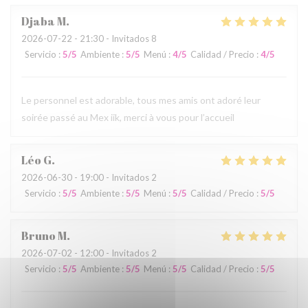
Djaba
M
2026-07-22
- 21:30 - Invitados 8
Servicio
:
5
/5
Ambiente
:
5
/5
Menú
:
4
/5
Calidad / Precio
:
4
/5
Le personnel est adorable, tous mes amis ont adoré leur
soirée passé au Mex iik, merci à vous pour l’accueil
Léo
G
2026-06-30
- 19:00 - Invitados 2
Servicio
:
5
/5
Ambiente
:
5
/5
Menú
:
5
/5
Calidad / Precio
:
5
/5
Bruno
M
2026-07-02
- 12:00 - Invitados 2
Servicio
:
5
/5
Ambiente
:
5
/5
Menú
:
5
/5
Calidad / Precio
:
5
/5